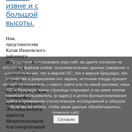
извне и с
большой
высоты.
Нам,
представителям
Катав-Ивановского
районного
некоммерческого
Продолжая использовать наш сайт, вы даете согласие на
сектора в
обработку файлов cookie, пользовательских данных (сведения о
Челябинской
местоположении; тип и версия ОС; тип и версия Браузера; тип
устройства и разрешение его экрана; источник откуда пришел
области,
на сайт пользователь; с какого сайта или по какой рекламе; язык
посчастливилось
ОС и Браузера; какие страницы открывает и на какие кнопки
встретиться с таким
нажимает пользователь; ip-адрес) в целях функционирования
человеком и
сайта и проведения статистических исследований и обзоров.
влюбиться в него.
Если вы не хотите, чтобы ваши данные обрабатывались,
Это наша коллега,
покиньте сайт.
директор
Согласен
Межрегиональной
благотворительной