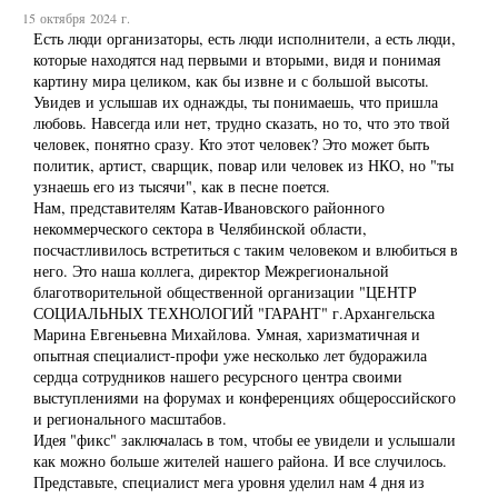
15 октября 2024 г.
Есть люди организаторы, есть люди исполнители, а есть люди,
которые находятся над первыми и вторыми, видя и понимая
картину мира целиком, как бы извне и с большой высоты.
Увидев и услышав их однажды, ты понимаешь, что пришла
любовь. Навсегда или нет, трудно сказать, но то, что это твой
человек, понятно сразу. Кто этот человек? Это может быть
политик, артист, сварщик, повар или человек из НКО, но "ты
узнаешь его из тысячи", как в песне поется.
Нам, представителям Катав-Ивановского районного
некоммерческого сектора в Челябинской области,
посчастливилось встретиться с таким человеком и влюбиться в
него. Это наша коллега, директор Межрегиональной
благотворительной общественной организации "ЦЕНТР
СОЦИАЛЬНЫХ ТЕХНОЛОГИЙ "ГАРАНТ" г.Архангельска
Марина Евгеньевна Михайлова. Умная, харизматичная и
опытная специалист-профи уже несколько лет будоражила
сердца сотрудников нашего ресурсного центра своими
выступлениями на форумах и конференциях общероссийского
и регионального масштабов.
Идея "фикс" заключалась в том, чтобы ее увидели и услышали
как можно больше жителей нашего района. И все случилось.
Представьте, специалист мега уровня уделил нам 4 дня из