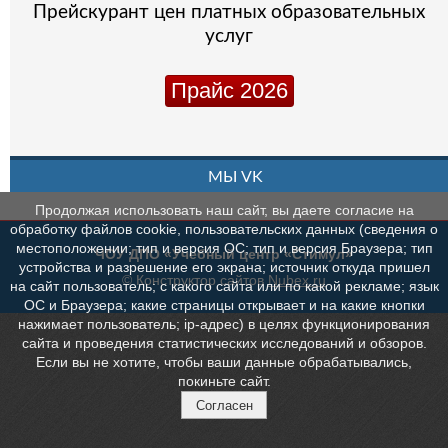
Прейскурант цен платных образовательных
услуг
Прайс 2026
МЫ VK
Продолжая использовать наш сайт, вы даете согласие на
обработку файлов cookie, пользовательских данных (сведения о
местоположении; тип и версия ОС; тип и версия Браузера; тип
ЧОУ ДПО «Учебный центр «Стимул»
устройства и разрешение его экрана; источник откуда пришел
© Конструктор сайтов
Nubex.ru
на сайт пользователь; с какого сайта или по какой рекламе; язык
ОС и Браузера; какие страницы открывает и на какие кнопки
нажимает пользователь; ip-адрес) в целях функционирования
сайта и проведения статистических исследований и обзоров.
Если вы не хотите, чтобы ваши данные обрабатывались,
покиньте сайт.
Согласен