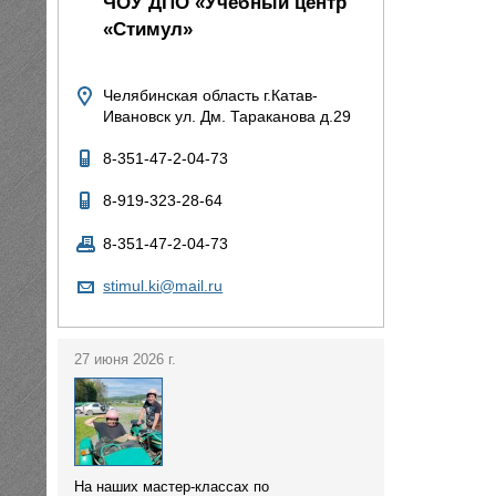
ЧОУ ДПО «Учебный центр
«Стимул»
Челябинская область г.Катав-
Ивановск ул. Дм. Тараканова д.29
8-351-47-2-04-73
8-919-323-28-64
8-351-47-2-04-73
stimul.ki@mail.ru
27 июня 2026 г.
На наших мастер-классах по