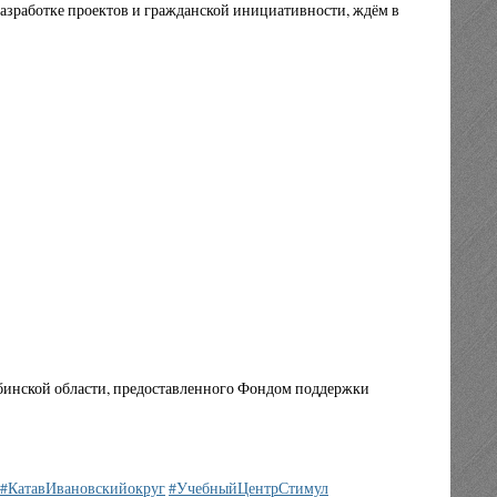
 разработке проектов и гражданской инициативности, ждём в
лябинской области, предоставленного Фондом поддержки
#КатавИвановскийокруг
#УчебныйЦентрСтимул