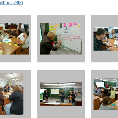
ыйЦентр
#НКО