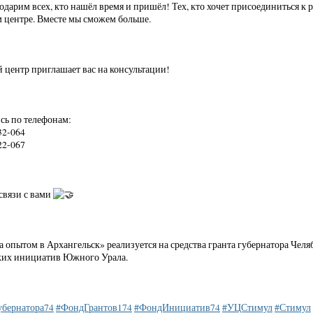
одарим всех, кто нашёл время и пришёл! Тех, кто хочет присоединиться к
 центре. Вместе мы сможем больше.
 центр приглашает вас на консультации!
сь по телефонам:
32-064
22-067
 связи с вами
а опытом в Архангельск» реализуется на средства гранта губернатора Че
ких инициатив Южного Урала.
убернатора74
#ФондГрантов174
#ФондИнициатив74
#УЦСтимул
#Стимул