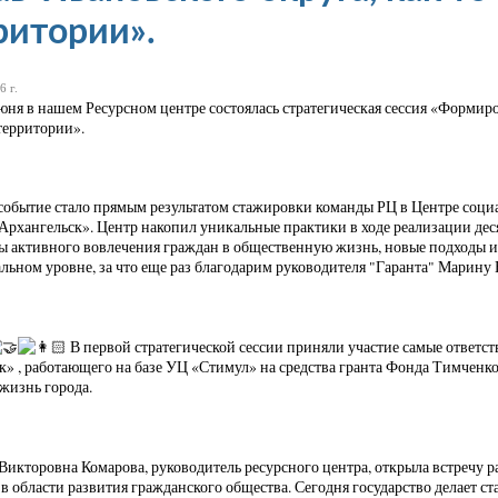
ритории».
6 г.
юня в нашем Ресурсном центре состоялась стратегическая сессия «Формиро
территории».
событие стало прямым результатом стажировки команды РЦ в Центре социа
Архангельск». Центр накопил уникальные практики в ходе реализации д
 активного вовлечения граждан в общественную жизнь, новые подходы 
ьном уровне, за что еще раз благодарим руководителя "Гаранта" Марину 
В первой стратегической сессии приняли участие самые ответс
» , работающего на базе УЦ «Стимул» на средства гранта Фонда Тимченко. Э
 жизнь города.
Викторовна Комарова, руководитель ресурсного центра, открыла встречу 
в области развития гражданского общества. Сегодня государство делает 