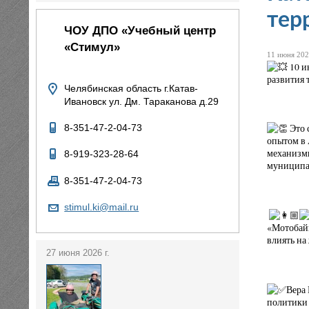
тер
ЧОУ ДПО «Учебный центр
«Стимул»
11 июня 202
10 и
развития 
Челябинская область г.Катав-
Ивановск ул. Дм. Тараканова д.29
Это 
8-351-47-2-04-73
опытом в 
механизмы
8-919-323-28-64
муниципал
8-351-47-2-04-73
stimul.ki@mail.ru
‍‍
«Мотобайк
влиять на
27 июня 2026 г.
Вера 
политики 