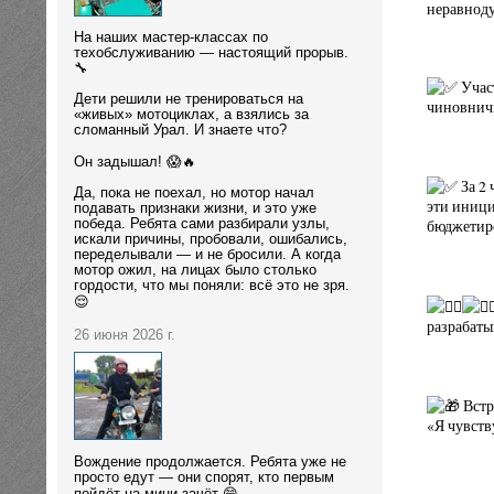
неравноду
На наших мастер-классах по
техобслуживанию — настоящий прорыв.
🔧
Учас
Дети решили не тренироваться на
чиновничь
«живых» мотоциклах, а взялись за
сломанный Урал. И знаете что?
Он задышал! 😱🔥
За 2 
Да, пока не поехал, но мотор начал
эти иници
подавать признаки жизни, и это уже
бюджетир
победа. Ребята сами разбирали узлы,
искали причины, пробовали, ошибались,
переделывали — и не бросили. А когда
мотор ожил, на лицах было столько
гордости, что мы поняли: всё это не зря.
😌
разрабаты
26 июня 2026 г.
Встр
«Я чувств
Вождение продолжается. Ребята уже не
просто едут — они спорят, кто первым