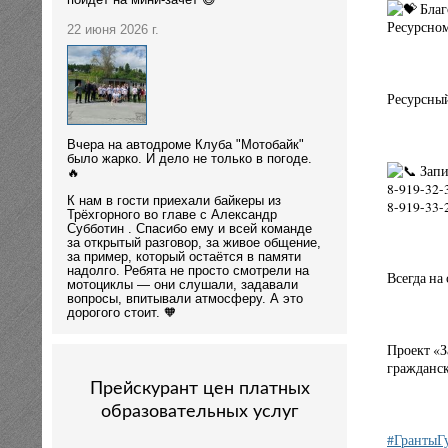
пойдёт на мини-зачёт 😄
Благ
Ресурсном
22 июня 2026 г.
Ресурсный
Вчера на автодроме Клуба "Мотобайк"
было жарко. И дело не только в погоде.
Запи
🔥
8-919-32-
К нам в гости приехали байкеры из
8-919-33-
Трёхгорного во главе с Александр
Субботин . Спасибо ему и всей команде
за открытый разговор, за живое общение,
за пример, который остаётся в памяти
надолго. Ребята не просто смотрели на
Всегда на
мотоциклы — они слушали, задавали
вопросы, впитывали атмосферу. А это
дорогого стоит. 🧡
Проект «З
гражданс
Прейскурант цен платных
образовательных услуг
#ГрантыГ