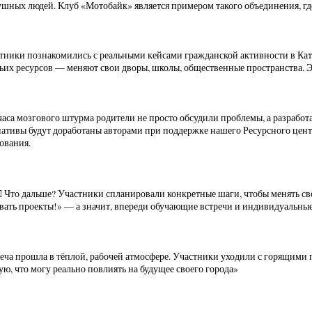
шных людей. Клуб «Мотобайк» является примером такого объединения, г
тники познакомились с реальными кейсами гражданской активности в Кат
их ресурсов — меняют свои дворы, школы, общественные пространства. Эт
часа мозгового штурма родители не просто обсудили проблемы, а разработ
ативы будут доработаны авторами при поддержке нашего Ресурсного цент
ования.
Что дальше? Участники спланировали конкретные шаги, чтобы менять св
вать проекты!» — а значит, впереди обучающие встречи и индивидуальные
еча прошла в тёплой, рабочей атмосфере. Участники уходили с горящими 
ую, что могу реально повлиять на будущее своего города»