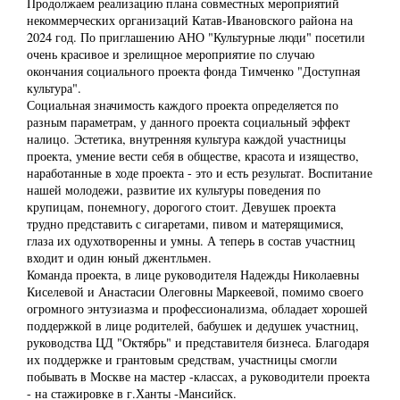
Продолжаем реализацию плана совместных мероприятий
некоммерческих организаций Катав-Ивановского района на
2024 год. По приглашению АНО "Культурные люди" посетили
очень красивое и зрелищное мероприятие по случаю
окончания социального проекта фонда Тимченко "Доступная
культура".
Социальная значимость каждого проекта определяется по
разным параметрам, у данного проекта социальный эффект
налицо. Эстетика, внутренняя культура каждой участницы
проекта, умение вести себя в обществе, красота и изящество,
наработанные в ходе проекта - это и есть результат. Воспитание
нашей молодежи, развитие их культуры поведения по
крупицам, понемногу, дорогого стоит. Девушек проекта
трудно представить с сигаретами, пивом и матерящимися,
глаза их одухотворенны и умны. А теперь в состав участниц
входит и один юный джентльмен.
Команда проекта, в лице руководителя Надежды Николаевны
Киселевой и Анастасии Олеговны Маркеевой, помимо своего
огромного энтузиазма и профессионализма, обладает хорошей
поддержкой в лице родителей, бабушек и дедушек участниц,
руководства ЦД "Октябрь" и представителя бизнеса. Благодаря
их поддержке и грантовым средствам, участницы смогли
побывать в Москве на мастер -классах, а руководители проекта
- на стажировке в г.Ханты -Мансийск.