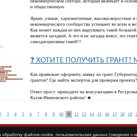
некоммерческом секторе, который включает и основ
и общественную.
Яркие, умные, харизматичные, высокоскоростные и
некоммерческого сообщества успевают во всем и вез
Как может каждая из них выруливать такой большой
является загадкой. А это и не загадка вовсе, это ген
самодисциплины такой!!!
 г.
❓ ХОТИТЕ ПОЛУЧИТЬ ГРАНТ?
Как правильно оформить заявку на грант Губернато
грантов? Где найти экспертов для проверки проекта
Ответ прост: приходите на консультацию в Ресурс
Катав-Ивановского района! 🔥
2
3
4
5
6
7
8
9
10
11
12
13
14
15
16
17
18
19
а обработку файлов cookie, пользовательских данных (сведения о м