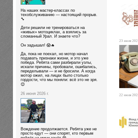
На наших мастер-классах по
техобслуживанию — настоящий прорыв.
🔧
Дети решили не тренироваться на
«живых» мотоциклах, а взялись за
сломанный Урал. И знаете что?
23 июля 2025
Он задышал! 😱🔥
Да, пока не поехал, но мотор начал
подавать признаки жизни, и это уже
победа. Ребята сами разбирали узлы,
искали причины, пробовали, ошибались,
переделывали — и не бросили. А когда
мотор ожил, на лицах было столько
гордости, что мы поняли: всё это не зря.
😌
26 июня 2026 г.
22 июля 2025
Вождение продолжается. Ребята уже не
просто едут — они спорят, кто первым