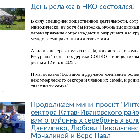
День релакса в НКО состоялся!
В силу специфики общественной деятельности, со
эпизодически, ну хотя бы изредка, нужна эмоционал
перенапряжение сопровождают и разрушают нас кру
между всеми районными активистами.
А где и как перезагрузиться? Да, конечно же, в ком
Ресурсный центр поддержки СОНКО и инициативных 
релакса 12 июля 2025г.
И мы поехали! Большой и дружной компанией более,
некоммерческого сектора и членов их семей, и роди
счастливой семье".
 г.
Продолжаем мини-проект "Инт
сектора Катав-Ивановского райо
вам о районных серебряных вол
Даниленко, Любови Николаевне 
Мочалиной и Вере Павл