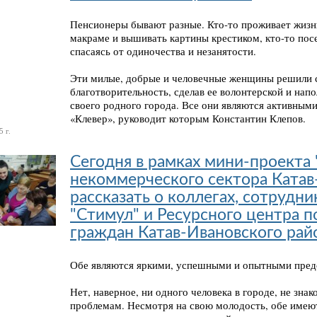
Пенсионеры бывают разные. Кто-то проживает жизнь 
макраме и вышивать картины крестиком, кто-то посе
спасаясь от одиночества и незанятости.
Эти милые, добрые и человечные женщины решили 
благотворительность, сделав ее волонтерской и на
своего родного города. Все они являются активным
«Клевер», руководит которым Константин Клепов.
 г.
Сегодня в рамках мини-проекта
некоммерческого сектора Катав
рассказать о коллегах, сотруд
"Стимул" и Ресурсного центра
граждан Катав-Ивановского рай
Обе являются яркими, успешными и опытными пре
Нет, наверное, ни одного человека в городе, не зн
проблемам. Несмотря на свою молодость, обе имеют 