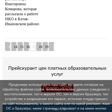
Викторовна
Комарова, которая
рассказала о работе
НКО в Катав-
Ивановском районе.
14
15
16
17
18
19
Прейскурант цен платных образовательных
услуг
Продолжая использовать наш сайт, вы даете согласие на
Прайс 2026
обработку файлов cookie, пользовательских данных (сведения о
местоположении; тип и версия ОС; тип и версия Браузера; тип
устройства и разрешение его экрана; источник откуда пришел
на сайт пользователь; с какого сайта или по какой рекламе; язык
ОС и Браузера; какие страницы открывает и на какие кнопки
МЫ VK