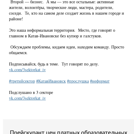
Второй — бизнес. А мы — это все остальные: активные
жители, волонтёры, творческие люди, мастера, родители,
соседи. Те, кто на самом деле создает жизнь в нашем городе и
районе!
Это наша неформальная территория. Место, где говорят о
главном в Катав-Ивановске без купюр и галстуков.
Обсуждаем проблемы, кидаем идеи, находим команду. Просто
общаемся.
Подписывайся, будь в теме. Тут говорят по делу.
vk.com/3sektorkat_iv
#третийсектор
#КатавИвановск
#прослушка
#неформат
Подслушано в 3 секторе
vk.com/3sektorkat_iv
Прейскурант цен платных образовательных