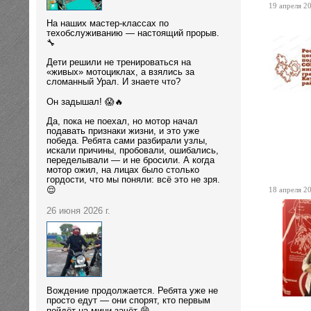
19 апреля 20
На наших мастер-классах по
техобслуживанию — настоящий прорыв.
🔧
Дети решили не тренироваться на
«живых» мотоциклах, а взялись за
сломанный Урал. И знаете что?
Он задышал! 😱🔥
Да, пока не поехал, но мотор начал
подавать признаки жизни, и это уже
победа. Ребята сами разбирали узлы,
искали причины, пробовали, ошибались,
переделывали — и не бросили. А когда
мотор ожил, на лицах было столько
гордости, что мы поняли: всё это не зря.
18 апреля 20
😌
26 июня 2026 г.
Вождение продолжается. Ребята уже не
просто едут — они спорят, кто первым