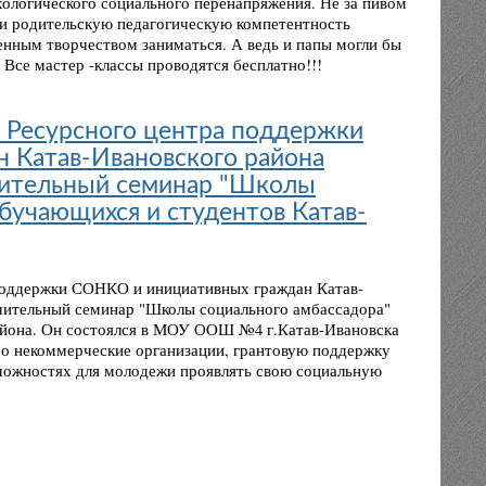
хологического социального перенапряжения. Не за пивом
ь, и родительскую педагогическую компетентность
енным творчеством заниматься. А ведь и папы могли бы
Все мастер -классы проводятся бесплатно!!!
м Ресурсного центра поддержки
 Катав-Ивановского района
чительный семинар "Школы
обучающихся и студентов Катав-
а поддержки СОНКО и инициативных граждан Катав-
чительный семинар "Школы социального амбассадора"
айона. Он состоялся в МОУ ООШ №4 г.Катав-Ивановска
про некоммерческие организации, грантовую поддержку
можностях для молодежи проявлять свою социальную