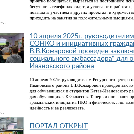
приятно пообщаться, вырваться из постоянного пси
бегут, не в телефонах сидят, а успевают и работат
повышать участием в других проектах, и художеств
приходить на занятия за положительными эмоциями. 
25 г.
10 апреля 2025г. руководителе
СОНКО и инициативных граждан
В.В.Комаровой проведен заклю
социального амбассадора" для 
Ивановского района
10 апреля 2025г. руководителем Ресурсного центр
Ивановского района В.В.Комаровой проведен заклю
для обучающихся и студентов Катав-Ивановского р
для обучающихся 8-9 классов. Теперь и они знают 
гражданских инициатив НКО и физических лиц, воз
идейность и ее реализовать.
5 г.
ПОРТАЛ ОТКРЫТ