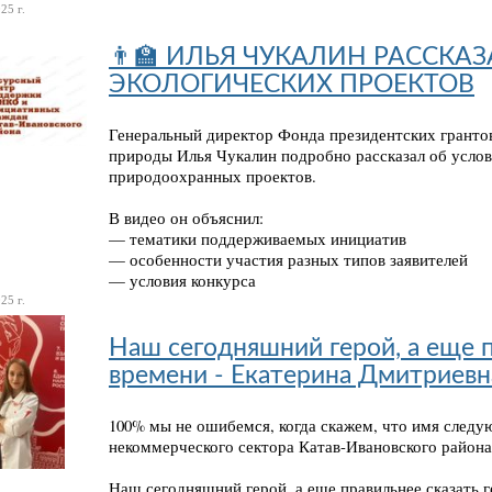
25 г.
👨‍🏫 ИЛЬЯ ЧУКАЛИН РАССКА
ЭКОЛОГИЧЕСКИХ ПРОЕКТОВ
Генеральный директор Фонда президентских грантов
природы Илья Чукалин подробно рассказал об услов
природоохранных проектов.
В видео он объяснил:
— тематики поддерживаемых инициатив
— особенности участия разных типов заявителей
— условия конкурса
25 г.
Наш сегодняшний герой, а еще п
времени - Екатерина Дмитриевна
100% мы не ошибемся, когда скажем, что имя следу
некоммерческого сектора Катав-Ивановского района
Наш сегодняшний герой, а еще правильнее сказать 