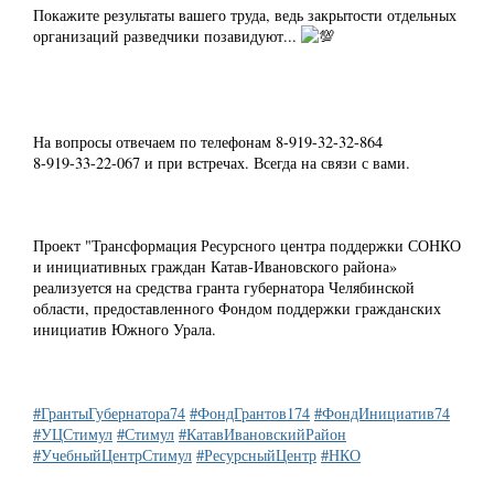
Покажите результаты вашего труда, ведь закрытости отдельных
организаций разведчики позавидуют...
На вопросы отвечаем по телефонам 8-919-32-32-864
8-919-33-22-067 и при встречах. Всегда на связи с вами.
Проект "Трансформация Ресурсного центра поддержки СОНКО
и инициативных граждан Катав-Ивановского района»
реализуется на средства гранта губернатора Челябинской
области, предоставленного Фондом поддержки гражданских
инициатив Южного Урала.
#ГрантыГубернатора74
#ФондГрантов174
#ФондИнициатив74
#УЦСтимул
#Стимул
#КатавИвановскийРайон
#УчебныйЦентрСтимул
#РесурсныйЦентр
#НКО