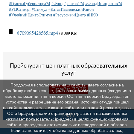
#ГрантыГубернатора74
#ФондГрантов174
#ФондИнициатив74
#УЦСтимул
#Стимул
#КатавИвановскийРайон
#УчебныйЦентрСтимул
#РесурсныйЦентр
#НКО
8709095426565.mp4
(8 089 КБ)
Прейскурант цен платных образовательных
услуг
Продолжая использовать наш сайт, вы даете согласие на
Прайс 2026
обработку файлов cookie, пользовательских данных (сведения о
местоположении; тип и версия ОС; тип и версия Браузера; тип
устройства и разрешение его экрана; источник откуда пришел
на сайт пользователь; с какого сайта или по какой рекламе; язык
ОС и Браузера; какие страницы открывает и на какие кнопки
МЫ VK
нажимает пользователь; ip-адрес) в целях функционирования
сайта и проведения статистических исследований и обзоров.
Если вы не хотите, чтобы ваши данные обрабатывались,