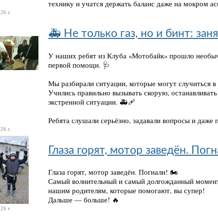
технику и учатся держать баланс даже на мокром ас
26 г.
🚑 Не только газ, но и бинт: за
У наших ребят из Клуба «Мотобайк» прошло необыч
первой помощи. 🩺
Мы разбирали ситуации, которые могут случиться в 
Учились правильно вызывать скорую, останавливать 
экстренной ситуации. 🚑🩹
Ребята слушали серьёзно, задавали вопросы и даже п
26 г.
Глаза горят, мотор заведён. Погн
Глаза горят, мотор заведён. Погнали! 🏍
Самый волнительный и самый долгожданный момент
нашим родителям, которые помогают, вы супер!
Дальше — больше! 🔥
26 г.