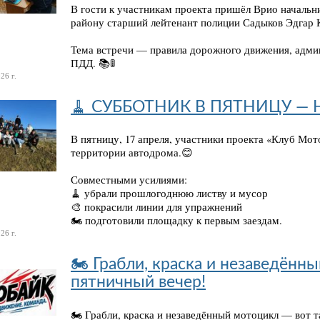
В гости к участникам проекта пришёл Врио начал
району старший лейтенант полиции Садыков Эдгар 
Тема встречи — правила дорожного движения, адми
ПДД. 📚🚦
26 г.
🧹 СУББОТНИК В ПЯТНИЦУ — Н
В пятницу, 17 апреля, участники проекта «Клуб Мот
территории автодрома.😊
Совместными усилиями:
🧹 убрали прошлогоднюю листву и мусор
🎨 покрасили линии для упражнений
🏍️ подготовили площадку к первым заездам.
26 г.
🏍️ Грабли, краска и незаведён
пятничный вечер!
🏍️ Грабли, краска и незаведённый мотоцикл — вот 