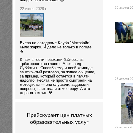
пойдёт на мини-зачёт 😄
30 апреля 20
22 июня 2026 г.
Вчера на автодроме Клуба "Мотобайк"
было жарко. И дело не только в погоде.
🔥
К нам в гости приехали байкеры из
Трёхгорного во главе с Александр
Субботин . Спасибо ему и всей команде
за открытый разговор, за живое общение,
за пример, который остаётся в памяти
28 апреля 20
надолго. Ребята не просто смотрели на
мотоциклы — они слушали, задавали
вопросы, впитывали атмосферу. А это
дорогого стоит. 🧡
Прейскурант цен платных
образовательных услуг
27 апреля 20