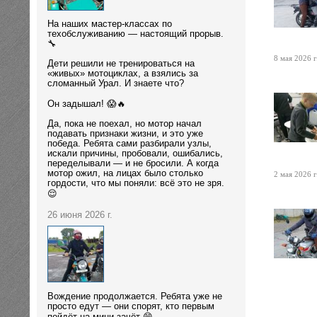
На наших мастер-классах по
техобслуживанию — настоящий прорыв.
🔧
8 мая 2026 г
Дети решили не тренироваться на
«живых» мотоциклах, а взялись за
сломанный Урал. И знаете что?
Он задышал! 😱🔥
Да, пока не поехал, но мотор начал
подавать признаки жизни, и это уже
победа. Ребята сами разбирали узлы,
искали причины, пробовали, ошибались,
переделывали — и не бросили. А когда
мотор ожил, на лицах было столько
2 мая 2026 г
гордости, что мы поняли: всё это не зря.
😌
26 июня 2026 г.
Вождение продолжается. Ребята уже не
просто едут — они спорят, кто первым