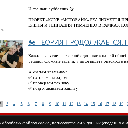
И это наш субботник 😄
ПРОЕКТ «КЛУБ «МОТОБАЙК» РЕАЛИЗУЕТСЯ П
ЕЛЕНЫ И ГЕННАДИЯ ТИМЧЕНКО В РАМКАХ КО
26 г.
🏍 ТЕОРИЯ ПРОДОЛЖАЕТСЯ. 
Каждое занятие — это ещё один шаг к нашей общей 
решают сложные задачи, учатся видеть опасность на
А мы тем временем:
✅ готовим автодром
✅ проверяем технику
✅ подготавливаем защиту
2
3
4
5
6
7
8
9
10
11
12
13
14
15
16
17
18
19
а обработку файлов cookie, пользовательских данных (сведения о м