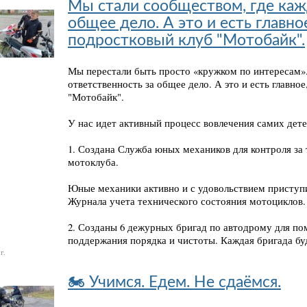
Мы стали сообществом, где каж
общее дело. А это и есть главно
подростковый клуб "Мотобайк".
Мы перестали быть просто «кружком по интересам»
ответственность за общее дело. А это и есть главно
"Мотобайк".
У нас идет активный процесс вовлечения самих дете
1. Создана Служба юных механиков для контроля з
мотоклуба.
Юные механики активно и с удовольствием приступи
Журнала учета технического состояния мотоциклов.
2. Созданы 6 дежурных бригад по автодрому для по
поддержания порядка и чистоты. Каждая бригада буд
г.
🏍️ Учимся. Едем. Не сдаёмся.