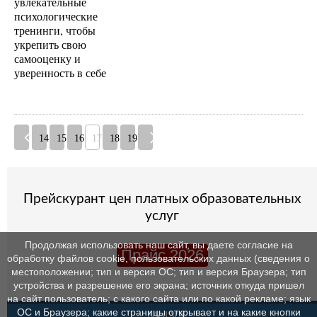
увлекательные
психологические
тренинги, чтобы
укрепить свою
самооценку и
уверенность в себе
14
15
16
17
18
19
Прейскурант цен платных образовательных
услуг
Продолжая использовать наш сайт, вы даете согласие на
Прайс 2026
обработку файлов cookie, пользовательских данных (сведения о
местоположении; тип и версия ОС; тип и версия Браузера; тип
устройства и разрешение его экрана; источник откуда пришел
на сайт пользователь; с какого сайта или по какой рекламе; язык
ОС и Браузера; какие страницы открывает и на какие кнопки
МЫ VK