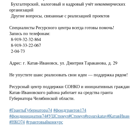
Бухгалтерский, налоговый и кадровый учёт некоммерческих
организаций
Другие вопросы, связанные с реализацией проектов
Специалисты Ресурсного центра всегда готовы помочь!
Запись по телефонам:
8-919-32-32-864
8-919-33-22-067
2-04-73
Адрес: г. Катав-Ивановск, ул. Дмитрия Тараканова, д. 29
Не упустите шанс реализовать свои идеи — поддержка рядом!
Ресурсный центр поддержки СОНКО и инициативных граждан
Катав-Ивановского района работает на средства гранта
Губернатора Челябинской области.
#ГрантыГубернатора74
#фондгрантов174
#фондинициатив74
#УЦСтимул
#Стимул
#resurskatav
#КатавИвановск
#НКО74
#грантовыйконкурс