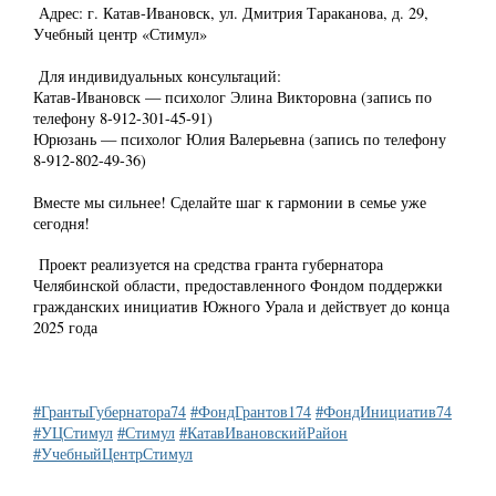
Адрес: г. Катав-Ивановск, ул. Дмитрия Тараканова, д. 29,
Учебный центр «Стимул»
Для индивидуальных консультаций:
Катав-Ивановск — психолог Элина Викторовна (запись по
телефону 8-912-301-45-91)
Юрюзань — психолог Юлия Валерьевна (запись по телефону
8-912-802-49-36)
Вместе мы сильнее! Сделайте шаг к гармонии в семье уже
сегодня!
Проект реализуется на средства гранта губернатора
Челябинской области, предоставленного Фондом поддержки
гражданских инициатив Южного Урала и действует до конца
2025 года
#ГрантыГубернатора74
#ФондГрантов174
#ФондИнициатив74
#УЦСтимул
#Стимул
#КатавИвановскийРайон
#УчебныйЦентрСтимул