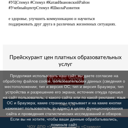
#УЦСтимул #Стимул #КатавИвановскийРайон
#УчебныйцентрСтимул #ШколаРазвития
е здоровье, улучшить коммуникацию и научиться
поддерживать друг друга в различных жизненных ситуациях.
Прейскурант цен платных образовательных
услуг
Продолжая использовать наш сайт, вы даете согласие на
Прайс 2026
обработку файлов cookie, пользовательских данных (сведения о
местоположении; тип и версия ОС; тип и версия Браузера; тип
устройства и разрешение его экрана; источник откуда пришел
на сайт пользователь; с какого сайта или по какой рекламе; язык
ОС и Браузера; какие страницы открывает и на какие кнопки
МЫ VK
нажимает пользователь; ip-адрес) в целях функционирования
сайта и проведения статистических исследований и обзоров.
Если вы не хотите, чтобы ваши данные обрабатывались,
покиньте сайт.
ЧОУ ДПО «Учебный центр «Стимул»