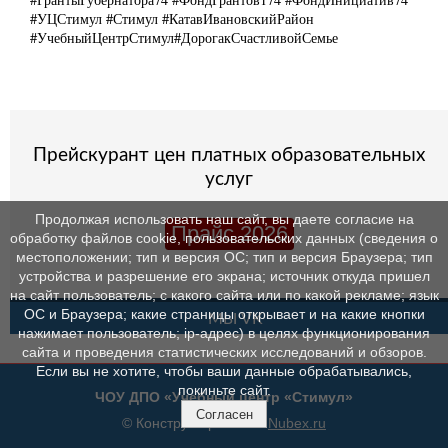
#УЦСтимул #Стимул #КатавИвановскийРайон
#УчебныйЦентрСтимул#ДорогакСчастливойСемье
Прейскурант цен платных образовательных
услуг
Продолжая использовать наш сайт, вы даете согласие на
Прайс 2026
обработку файлов cookie, пользовательских данных (сведения о
местоположении; тип и версия ОС; тип и версия Браузера; тип
устройства и разрешение его экрана; источник откуда пришел
на сайт пользователь; с какого сайта или по какой рекламе; язык
ОС и Браузера; какие страницы открывает и на какие кнопки
МЫ VK
нажимает пользователь; ip-адрес) в целях функционирования
сайта и проведения статистических исследований и обзоров.
Если вы не хотите, чтобы ваши данные обрабатывались,
покиньте сайт.
ЧОУ ДПО «Учебный центр «Стимул»
Согласен
© Конструктор сайтов
Nubex.ru