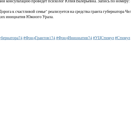
ни консультацию проведёт психолог Юлия Валерьевна. Запись по номеру: 
орога к счастливой семье" реализуется на средства гранта губернатора 
ких инициатив Южного Урала.
убернатора74
#ФондГрантов174
#ФондИнициатив74
#УЦСтимул
#Стимул