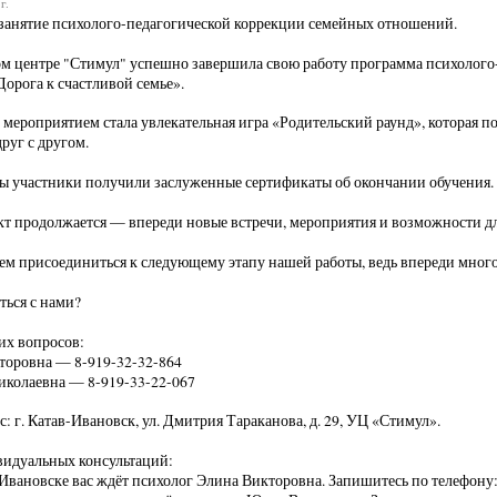
г.
занятие психолого-педагогической коррекции семейных отношений.
 центре "Стимул" успешно завершила свою работу программа психолого
Дорога к счастливой семье».
мероприятием стала увлекательная игра «Родительский раунд», которая п
руг с другом.
ы участники получили заслуженные сертификаты об окончании обучения
т продолжается — впереди новые встречи, мероприятия и возможности д
м присоединиться к следующему этапу нашей работы, ведь впереди много
ться с нами?
их вопросов:
торовна — 8-919-32-32-864
колаевна — 8-919-33-22-067
: г. Катав-Ивановск, ул. Дмитрия Тараканова, д. 29, УЦ «Стимул».
видуальных консультаций:
-Ивановске вас ждёт психолог Элина Викторовна. Запишитесь по телефону: