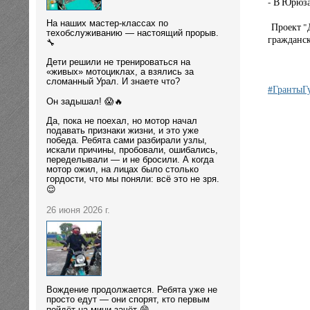
- В Юрюза
На наших мастер-классах по
Проект "Д
техобслуживанию — настоящий прорыв.
гражданс
🔧
Дети решили не тренироваться на
«живых» мотоциклах, а взялись за
сломанный Урал. И знаете что?
#ГрантыГ
Он задышал! 😱🔥
Да, пока не поехал, но мотор начал
подавать признаки жизни, и это уже
победа. Ребята сами разбирали узлы,
искали причины, пробовали, ошибались,
переделывали — и не бросили. А когда
мотор ожил, на лицах было столько
гордости, что мы поняли: всё это не зря.
😌
26 июня 2026 г.
Вождение продолжается. Ребята уже не
просто едут — они спорят, кто первым