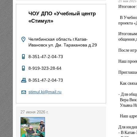
21 мая 2025 
Итоговое 
ЧОУ ДПО «Учебный центр
В Учебном
«Стимул»
проекта «
Итоговым 
общения д
Челябинская область г.Катав-
Ивановск ул. Дм. Тараканова д.29
После игр
8-351-47-2-04-73
Наш проек
8-919-323-28-64
Приглашае
8-351-47-2-04-73
Как связа
stimul.ki@mail.ru
- Для общ
Вера Вик
Ульяна Ни
27 июня 2026 г.
Наш адрес
Для инди
- В Катав