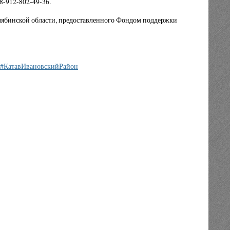
8-912-802-49-36.
Челябинской области, предоставленного Фондом поддержки
#КатавИвановскийРайон