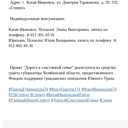
Адрес: г. Катав-Ивановск, ул. Дмитрия Тараканова, д. 29, УЦ
«Стимул»
Индивидуальные консультации:
Катав-Ивановск: Психолог Элина Викторовна, запись по
телефону: 8-912-301-45-91
Юрюзань: Психолог Юлия Валерьевна, запись по телефону: 8-
912-802-49-36
Проект "Дорога к счастливой семье" реализуется на средства
гранта губернатора Челябинской области, предоставленного
Фондом поддержки гражданских инициатив Южного Урала.
#ГрантыГубернатора74
#ФондГрантов174
#ФондИнициатив74
#УЦСтимул
#Стимул
#КатавИвановскийРайон
#УчебныйЦентрСтимул
#ДорогаКСчастливойСемье
#Семья