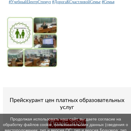
#УчебныйЦентрСтимул
#ДорогаКСчастливойСемье
#Семья
Прейскурант цен платных образовательных
услуг
Продолжая использовать наш сайт, вы даете согласие на
Прайс 2026
обработку файлов cookie, пользовательских данных (сведения о
местоположении; тип и версия ОС; тип и версия Браузера; тип