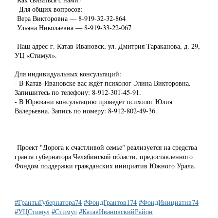
- Для общих вопросов:
Вера Викторовна — 8-919-32-32-864
Ульяна Николаевна — 8-919-33-22-067
Наш адрес г. Катав-Ивановск, ул. Дмитрия Тараканова, д. 29,
УЦ «Стимул».
Для индивидуальных консультаций:
- В Катав-Ивановске вас ждёт психолог Элина Викторовна.
Запишитесь по телефону: 8-912-301-45-91.
- В Юрюзани консультацию проведёт психолог Юлия
Валерьевна. Запись по номеру: 8-912-802-49-36.
Проект "Дорога к счастливой семье" реализуется на средства
гранта губернатора Челябинской области, предоставленного
Фондом поддержки гражданских инициатив Южного Урала.
#ГрантыГубернатора74
#ФондГрантов174
#ФондИнициатив74
#УЦСтимул
#Стимул
#КатавИвановскийРайон