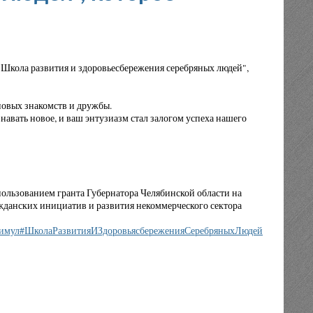
"Школа развития и здоровьесбережения серебряных людей",
 новых знакомств и дружбы.
авать новое, и ваш энтузиазм стал залогом успеха нашего
пользованием гранта Губернатора Челябинской области на
жданских инициатив и развития некоммерческого сектора
имул
#ШколаРазвитияИЗдоровьясбереженияСеребряныхЛюдей
#Серебрян