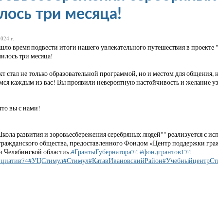
лось три месяца!
024 г.
шло время подвести итоги нашего увлекательного путешествия в проекте 
лилось три месяца!
кт стал не только образовательной программой, но и местом для общения,
ся каждым из вас! Вы проявили невероятную настойчивость и желание узн
что вы с нами!
кола развития и зоровьесбережения серебряных людей"" реализуется с ис
гражданского общества, предоставленного Фондом «Центр поддержки гра
 Челябинской области».
#ГрантыГубернатора74
#фондгрантов174
циатив74
#УЦСтимул
#Стимул
#КатавИвановскийРайон
#УчебныйцентрСт