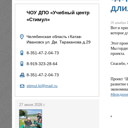
дли
ЧОУ ДПО «Учебный центр
«Стимул»
20 декабря 2
Вот и при
которое д
Челябинская область г.Катав-
Ивановск ул. Дм. Тараканова д.29
Этот прое
Мы гордим
проекта.
8-351-47-2-04-73
Спасибо, 
8-919-323-28-64
8-351-47-2-04-73
Проект "Ш
развитие 
stimul.ki@mail.ru
экономики
#фондини
27 июня 2026 г.