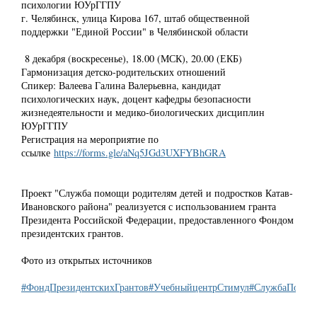
психологии ЮУрГГПУ
г. Челябинск, улица Кирова 167, штаб общественной
поддержки "Единой России" в Челябинской области
8 декабря (воскресенье), 18.00 (МСК), 20.00 (ЕКБ)
Гармонизация детско-родительских отношений
Спикер: Валеева Галина Валерьевна, кандидат
психологических наук, доцент кафедры безопасности
жизнедеятельности и медико-биологических дисциплин
ЮУрГГПУ
Регистрация на мероприятие по
ссылке
https://forms.gle/aNq5JGd3UXFYBhGRA
Проект "Служба помощи родителям детей и подростков Катав-
Ивановского района" реализуется с использованием гранта
Президента Российской Федерации, предоставленного Фондом
президентских грантов.
Фото из открытых источников
#ФондПрезидентскихГрантов
#УчебныйцентрСтимул
#СлужбаПомощ