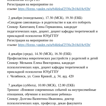
Регистрация на мероприятие по
ссылке
https://forms.yandex.ru/u/64fefeaf2530c2b18d18c92b/
2 декабря (понедельник), 17.30 (МСК), 19.30 (ЕКБ)
«Синдром самозванца» в родительстве и как его побороть
Спикер: Капитанец Елена Германовна, кандидат
педагогических наук, доцент, доцент кафедры теоретической и
прикладной психологии ЮУрГГПУ
Регистрация на мероприятие по
ссылке
https://forms.yandex.ru/u/64fefeaf2530c2b18d18c92b/
4 декабря (среда), 14.30 (МСК), 16.30 (ЕКБ)
Профилактика невротических расстройств у родителей и детей
Спикер: Мельник Елена Викторовна, кандидат
психологических наук, доцент кафедры теоретической и
прикладной психологии ЮУрГГПУ
г. Челябинск, ул. Сони Кривой, д. 34, ауд. 420
7 декабря (суббота), 10.00 (МСК), 12.00 (ЕКБ)
Тренинг «Влияние современных событий на внутрисемейные
отношения, обучение и воспитание ребенка»
Спикер: Долгова Валентина Ивановна, доктор
психологических наук, профессор, декан факультета