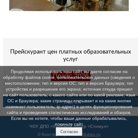
Прейскурант цен платных образовательных
услуг
Продолжая использовать наш сайт, вы даете согласие на
Прайс 2026
обработку файлов cookie, пользовательских данных (сведения о
местоположении; тип и версия ОС; тип и версия Браузера; тип
устройства и разрешение его экрана; источник откуда пришел
на сайт пользователь; с какого сайта или по какой рекламе; язык
ОС и Браузера; какие страницы открывает и на какие кнопки
МЫ VK
нажимает пользователь; ip-адрес) в целях функционирования
сайта и проведения статистических исследований и обзоров.
Если вы не хотите, чтобы ваши данные обрабатывались,
покиньте сайт.
ЧОУ ДПО «Учебный центр «Стимул»
Согласен
© Конструктор сайтов
Nubex.ru