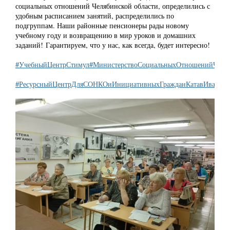
социальных отношений Челябинской области, определились с
удобным расписанием занятий, распределились по
подгруппам. Наши районные пенсионеры рады новому
учебному году и возвращению в мир уроков и домашних
заданий! Гарантируем, что у нас, как всегда, будет интересно!
#УчебныйЦентрСтимул
#МинистерствоСоциальныхОтношенийЧеляб
#РесурсныйЦентрДляСОНКОиИнициативныхГражданКатавИвановс