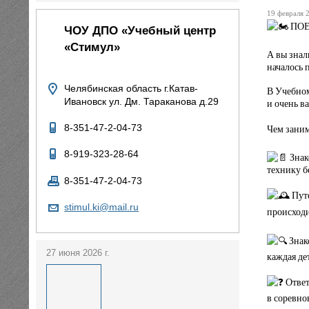
19 февраля 2
ПОЕХ
ЧОУ ДПО «Учебный центр
«Стимул»
А вы знал
началось 
Челябинская область г.Катав-
В Учебном
Ивановск ул. Дм. Тараканова д.29
и очень в
Чем заним
8-351-47-2-04-73
8-919-323-28-64
Знак
технику б
8-351-47-2-04-73
Путе
stimul.ki@mail.ru
происходи
Знако
27 июня 2026 г.
каждая де
Ответ
в соревно