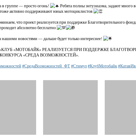
 в группе — просто огонь!
Ребята полны энтузиазма, задают много в
 тоже активно поддерживают юных мотоциклистов
минаем, что проект реализуется при поддержке Благотворительного фонда
 проходит абсолютно бесплатно
а нашими новостями — дальше будет только интереснее!
«КЛУБ «МОТОБАЙК» РЕАЛИЗУЕТСЯ ПРИ ПОДДЕРЖКЕ БЛАГОТВО
КОНКУРСА «СРЕДА ВОЗМОЖНОСТЕЙ».
зможностей
#СредаВозможностей_ФТ
#Стимул
#КлубМотобайк
#КатавИв