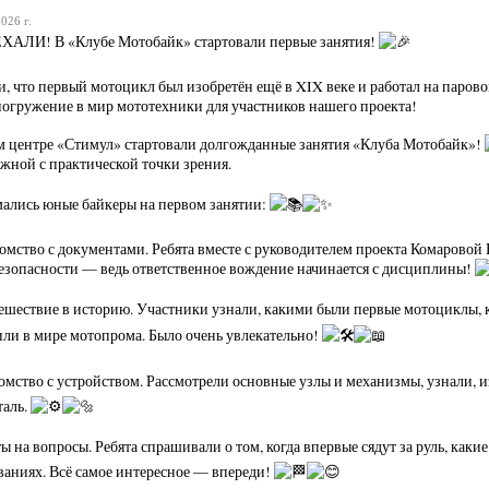
026 г.
АЛИ! В «Клубе Мотобайк» стартовали первые занятия!
и, что первый мотоцикл был изобретён ещё в XIX веке и работал на паров
погружение в мир мототехники для участников нашего проекта!
 центре «Стимул» стартовали долгожданные занятия «Клуба Мотобайк»!
ажной с практической точки зрения.
ались юные байкеры на первом занятии:
омство с документами. Ребята вместе с руководителем проекта Комаровой 
езопасности — ведь ответственное вождение начинается с дисциплины!
шествие в историю. Участники узнали, какими были первые мотоциклы, 
ли в мире мотопрома. Было очень увлекательно!
мство с устройством. Рассмотрели основные узлы и механизмы, узнали, из
таль.
ы на вопросы. Ребята спрашивали о том, когда впервые сядут за руль, как
ваниях. Всё самое интересное — впереди!