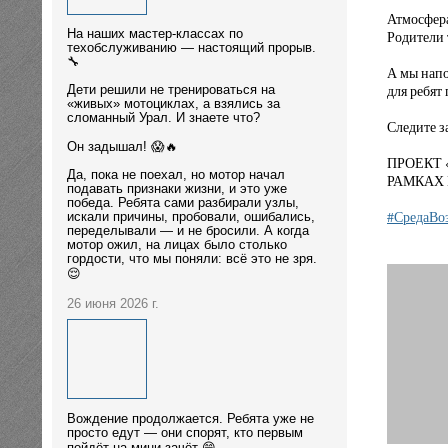
Атмосфера
На наших мастер-классах по
Родители
техобслуживанию — настоящий прорыв.
🔧
А мы напо
для ребят
Дети решили не тренироваться на
«живых» мотоциклах, а взялись за
сломанный Урал. И знаете что?
Следите з
Он задышал! 😱🔥
ПРОЕКТ 
Да, пока не поехал, но мотор начал
РАМКАХ 
подавать признаки жизни, и это уже
победа. Ребята сами разбирали узлы,
#СредаВо
искали причины, пробовали, ошибались,
переделывали — и не бросили. А когда
мотор ожил, на лицах было столько
гордости, что мы поняли: всё это не зря.
😌
26 июня 2026 г.
Вождение продолжается. Ребята уже не
просто едут — они спорят, кто первым