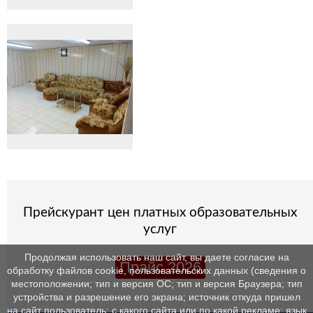
Прейскурант цен платных образовательных
услуг
Продолжая использовать наш сайт, вы даете согласие на
Прайс 2026
обработку файлов cookie, пользовательских данных (сведения о
местоположении; тип и версия ОС; тип и версия Браузера; тип
устройства и разрешение его экрана; источник откуда пришел
на сайт пользователь; с какого сайта или по какой рекламе; язык