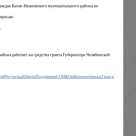
раждан Катав-Ивановского муниципального района не
просам:
,
она работает на средства гранта Губернатора Челябинской
ул
#РесурсныйЦентрПоддержкиСОНКОиИнициативныхГраждан
#ФондПре