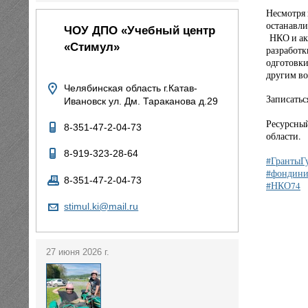
Несмотря 
останавли
ЧОУ ДПО «Учебный центр
НКО и акт
«Стимул»
разработк
одготовки
другим во
Челябинская область г.Катав-
Записатьс
Ивановск ул. Дм. Тараканова д.29
Ресурсный
8-351-47-2-04-73
области.
8-919-323-28-64
#ГрантыГ
#фондини
8-351-47-2-04-73
#НКО74
stimul.ki@mail.ru
27 июня 2026 г.