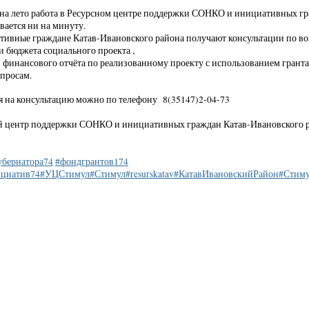
на лето работа в Ресурсном центре поддержки СОНКО и инициативных г
вается ни на минуту.
ивные граждане Катав-Ивановского района получают консультации по во
и бюджета социального проекта ,
 финансового отчёта по реализованному проекту с использованием гранта
просам.
я на консультацию можно по телефону 8(35147)2-04-73
 центр поддержки СОНКО и инициативных граждан Катав-Ивановского рай
убернатора74
#фондгрантов174
циатив74
#УЦСтимул
#Стимул
#resurskatav
#КатавИвановскийРайон
#Стим