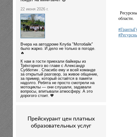
пойдёт на мини-зачёт 😄
22 июня 2026 г.
Ресурсный
области.
#ГрантыГ
#Ресурс
Вчера на автодроме Клуба "Мотобайк"
было жарко. И дело не только в погоде.
🔥
К нам в гости приехали байкеры из
Трёхгорного во главе с Александр
Субботин . Спасибо ему и всей команде
за открытый разговор, за живое общение,
за пример, который остаётся в памяти
надолго. Ребята не просто смотрели на
мотоциклы — они слушали, задавали
вопросы, впитывали атмосферу. А это
дорогого стоит. 🧡
Прейскурант цен платных
образовательных услуг