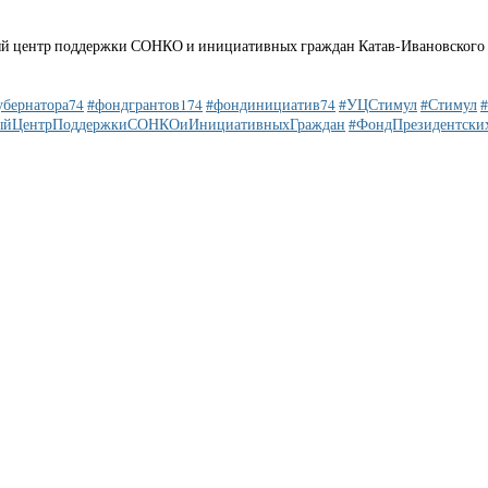
 центр поддержки СОНКО и инициативных граждан Катав-Ивановского рай
убернатора74
#фондгрантов174
#фондинициатив74
#УЦСтимул
#Стимул
#
ныйЦентрПоддержкиСОНКОиИнициативныхГраждан
#ФондПрезидентски