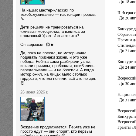
До 18 авг
На наших мастер-классах по
II Всерос
техобслуживанию — настоящий прорыв.
До 20 авг
🔧
Дети решили не тренироваться на
Конкурс д
«живых» мотоциклах, а взялись за
Образоват
сломанный Урал. И знаете что?
Премии дл
Стипендия
Он задышал! 😱🔥
До 21 авг
Да, пока не поехал, но мотор начал
подавать признаки жизни, и это уже
Конкурс п
победа. Ребята сами разбирали узлы,
искали причины, пробовали, ошибались,
До 24 авг
переделывали — и не бросили. А когда
мотор ожил, на лицах было столько
Всероссий
гордости, что мы поняли: всё это не зря.
До 30 авг
😌
26 июня 2026 г.
Националь
До 31 авг
Всероссий
Конкурс 
Всеросси
Гранты «Л
Вождение продолжается. Ребята уже не
просто едут — они спорят, кто первым