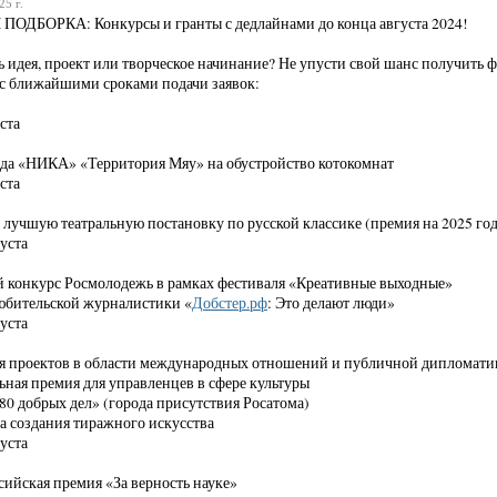
25 г.
ПОДБОРКА: Конкурсы и гранты с дедлайнами до конца августа 2024!
ть идея, проект или творческое начинание? Не упусти свой шанс получить
с ближайшими сроками подачи заявок:
ста
да «НИКА» «Территория Мяу» на обустройство котокомнат
ста
 лучшую театральную постановку по русской классике (премия на 2025 год
уста
 конкурс Росмолодежь в рамках фестиваля «Креативные выходные»
юбительской журналистики «
Добстер.рф
: Это делают люди»
уста
я проектов в области международных отношений и публичной дипломати
ная премия для управленцев в сфере культуры
80 добрых дел» (города присутствия Росатома)
 создания тиражного искусства
уста
сийская премия «За верность науке»