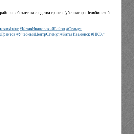
она работает на средства гранта Губернатора Челябинской
resurskatav
#КатавИвановскийРайон
#Стимул
хГрантов
#УчебныйЦентрСтимул
#КатавИвановск
#НКО74