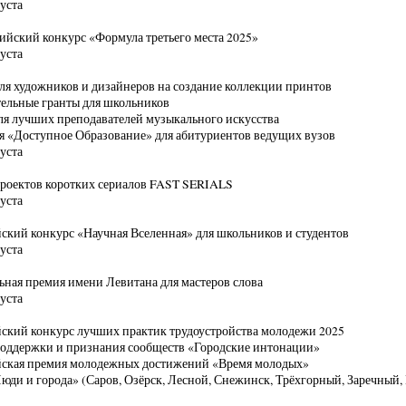
уста
сийский конкурс «Формула третьего места 2025»
уста
ля художников и дизайнеров на создание коллекции принтов
ельные гранты для школьников
я лучших преподавателей музыкального искусства
 «Доступное Образование» для абитуриентов ведущих вузов
уста
роектов коротких сериалов FAST SERIALS
уста
ский конкурс «Научная Вселенная» для школьников и студентов
уста
ная премия имени Левитана для мастеров слова
уста
ский конкурс лучших практик трудоустройства молодежи 2025
поддержки и признания сообществ «Городские интонации»
йская премия молодежных достижений «Время молодых»
юди и города» (Саров, Озёрск, Лесной, Снежинск, Трёхгорный, Заречный, 