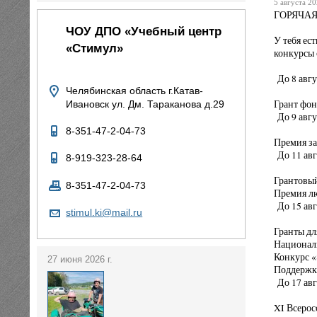
5 августа 20
ГОРЯЧАЯ 
ЧОУ ДПО «Учебный центр
У тебя ес
«Стимул»
конкурсы 
До 8 авгу
Челябинская область г.Катав-
Грант фон
Ивановск ул. Дм. Тараканова д.29
До 9 авгу
8-351-47-2-04-73
Премия за
До 11 авг
8-919-323-28-64
Грантовый
8-351-47-2-04-73
Премия л
До 15 авг
stimul.ki@mail.ru
Гранты дл
Националь
Конкурс «
27 июня 2026 г.
Поддержка
До 17 авг
XI Всерос