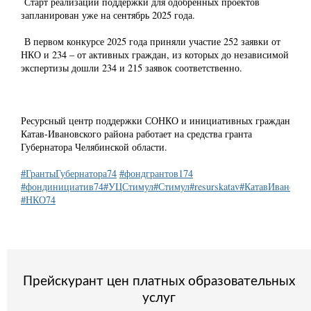
Старт реализации поддержки для одобренных проектов
запланирован уже на сентябрь 2025 года.
В первом конкурсе 2025 года приняли участие 252 заявки от
НКО и 234 – от активных граждан, из которых до независимой
экспертизы дошли 234 и 215 заявок соответственно.
Ресурсный центр поддержки СОНКО и инициативных граждан
Катав-Ивановского района работает на средства гранта
Губернатора Челябинской области.
#ГрантыГубернатора74
#фондгрантов174
#фондинициатив74
#УЦСтимул
#Стимул
#resurskatav
#КатавИвановск
#НКО74
Прейскурант цен платных образовательных
услуг