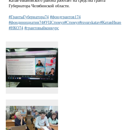
Катав-Ивановского района работает на средства гранта
Губернатора Челябинской области.
#ГрантыГубернатора74
#фондгрантов174
#фондинициатив74
#УЦСтимул
#Стимул
#resurskatav
#КатавИвановск
#НКО74
#грантовыйконкурс