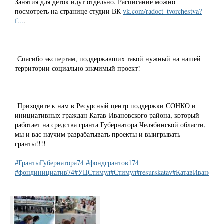
Занятия для деток идут отдельно. Расписание можно
посмотреть на странице студии ВК
vk.com/radoct_tvorchestva?
f...
.
Спасибо экспертам, поддержавших такой нужный на нашей
территории социально значимый проект!
Приходите к нам в Ресурсный центр поддержки СОНКО и
инициативных граждан Катав-Ивановского района, который
работает на средства гранта Губернатора Челябинской области,
мы и вас научим разрабатывать проекты и выигрывать
гранты!!!!
#ГрантыГубернатора74
#фондгрантов174
#фондинициатив74
#УЦСтимул
#Стимул
#resurskatav
#КатавИвановск