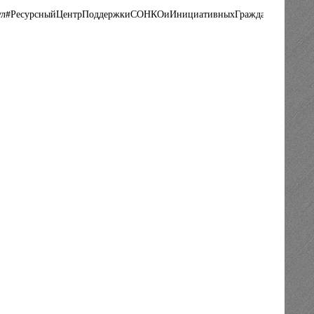
мул#РесурсныйЦентрПоддержкиСОНКОиИнициативныхГраждан#ФондПре