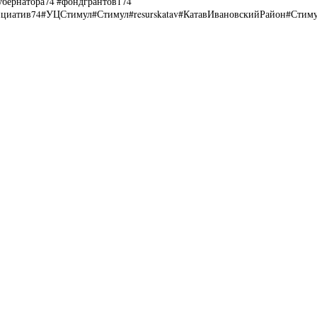
убернатора74 #фондгрантов174
циатив74#УЦСтимул#Стимул#resurskatav#КатавИвановскийРайон#Сти