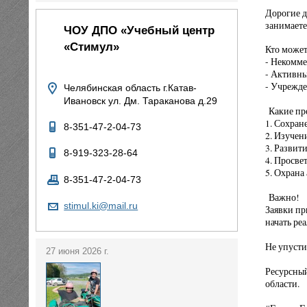
Дорогие д
занимаете
ЧОУ ДПО «Учебный центр
«Стимул»
Кто может
- Некомм
- Активны
- Учрежд
Челябинская область г.Катав-
Ивановск ул. Дм. Тараканова д.29
Какие пр
1. Сохран
8-351-47-2-04-73
2. Изучен
3. Развит
8-919-323-28-64
4. Просве
5. Охрана
8-351-47-2-04-73
Важно!
stimul.ki@mail.ru
Заявки пр
начать ре
Не упусти
27 июня 2026 г.
Ресурсный
области.