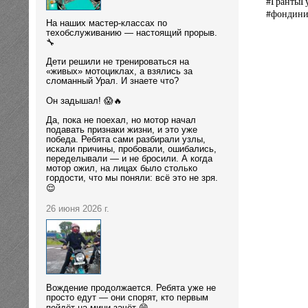
#ГрантыГ
#фондини
На наших мастер-классах по
техобслуживанию — настоящий прорыв.
🔧
Дети решили не тренироваться на
«живых» мотоциклах, а взялись за
сломанный Урал. И знаете что?
Он задышал! 😱🔥
Да, пока не поехал, но мотор начал
подавать признаки жизни, и это уже
победа. Ребята сами разбирали узлы,
искали причины, пробовали, ошибались,
переделывали — и не бросили. А когда
мотор ожил, на лицах было столько
гордости, что мы поняли: всё это не зря.
😌
26 июня 2026 г.
Вождение продолжается. Ребята уже не
просто едут — они спорят, кто первым