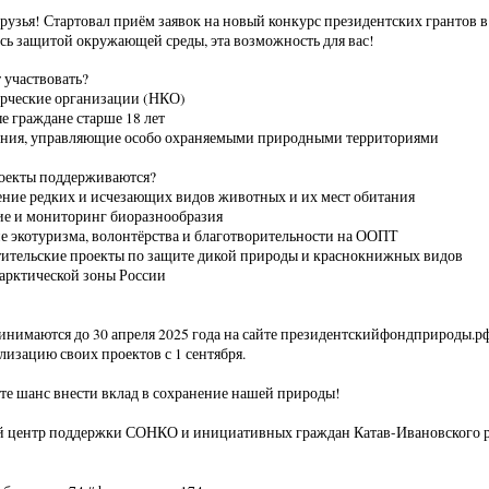
рузья! Стартовал приём заявок на новый конкурс президентских грантов в
сь защитой окружающей среды, эта возможность для вас!
 участвовать?
ерческие организации (НКО)
е граждане старше 18 лет
ения, управляющие особо охраняемыми природными территориями
оекты поддерживаются?
ение редких и исчезающих видов животных и их мест обитания
ие и мониторинг биоразнообразия
ие экотуризма, волонтёрства и благотворительности на ООПТ
тительские проекты по защите дикой природы и краснокнижных видов
 арктической зоны России
инимаются до 30 апреля 2025 года на сайте президентскийфондприроды.рф.
ализацию своих проектов с 1 сентября.
те шанс внести вклад в сохранение нашей природы!
 центр поддержки СОНКО и инициативных граждан Катав-Ивановского рай