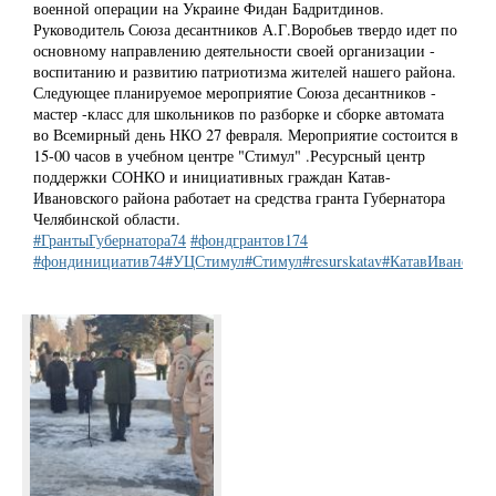
военной операции на Украине Фидан Бадритдинов.
Руководитель Союза десантников А.Г.Воробьев твердо идет по
основному направлению деятельности своей организации -
воспитанию и развитию патриотизма жителей нашего района.
Следующее планируемое мероприятие Союза десантников -
мастер -класс для школьников по разборке и сборке автомата
во Всемирный день НКО 27 февраля. Мероприятие состоится в
15-00 часов в учебном центре "Стимул" .Ресурсный центр
поддержки СОНКО и инициативных граждан Катав-
Ивановского района работает на средства гранта Губернатора
Челябинской области.
#ГрантыГубернатора74
#фондгрантов174
#фондинициатив74
#УЦСтимул
#Стимул
#resurskatav
#КатавИвановск