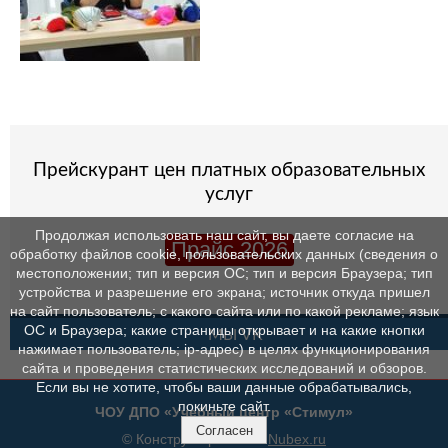
Прейскурант цен платных образовательных
услуг
Продолжая использовать наш сайт, вы даете согласие на
Прайс 2026
обработку файлов cookie, пользовательских данных (сведения о
местоположении; тип и версия ОС; тип и версия Браузера; тип
устройства и разрешение его экрана; источник откуда пришел
на сайт пользователь; с какого сайта или по какой рекламе; язык
ОС и Браузера; какие страницы открывает и на какие кнопки
МЫ VK
нажимает пользователь; ip-адрес) в целях функционирования
сайта и проведения статистических исследований и обзоров.
Если вы не хотите, чтобы ваши данные обрабатывались,
покиньте сайт.
ЧОУ ДПО «Учебный центр «Стимул»
Согласен
© Конструктор сайтов
Nubex.ru