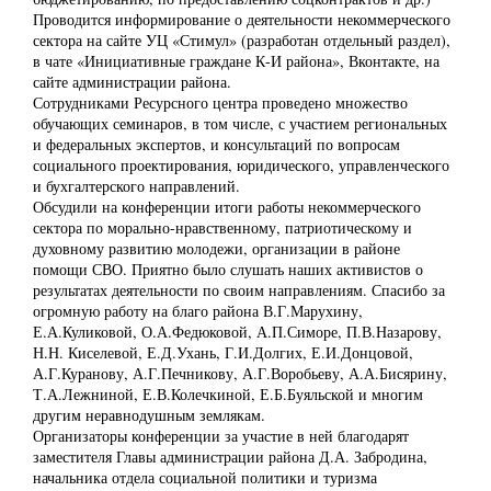
Проводится информирование о деятельности некоммерческого
сектора на сайте УЦ «Стимул» (разработан отдельный раздел),
в чате «Инициативные граждане К-И района», Вконтакте, на
сайте администрации района.
Сотрудниками Ресурсного центра проведено множество
обучающих семинаров, в том числе, с участием региональных
и федеральных экспертов, и консультаций по вопросам
социального проектирования, юридического, управленческого
и бухгалтерского направлений.
Обсудили на конференции итоги работы некоммерческого
сектора по морально-нравственному, патриотическому и
духовному развитию молодежи, организации в районе
помощи СВО. Приятно было слушать наших активистов о
результатах деятельности по своим направлениям. Спасибо за
огромную работу на благо района В.Г.Марухину,
Е.А.Куликовой, О.А.Федюковой, А.П.Симоре, П.В.Назарову,
Н.Н. Киселевой, Е.Д.Ухань, Г.И.Долгих, Е.И.Донцовой,
А.Г.Куранову, А.Г.Печникову, А.Г.Воробьеву, А.А.Бисярину,
Т.А.Лежниной, Е.В.Колечкиной, Е.Б.Буяльской и многим
другим неравнодушным землякам.
Организаторы конференции за участие в ней благодарят
заместителя Главы администрации района Д.А. Забродина,
начальника отдела социальной политики и туризма