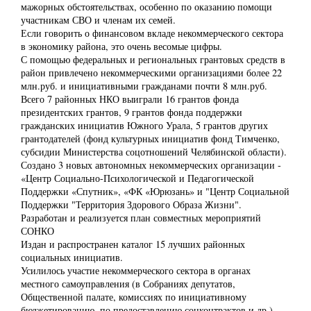
мажорных обстоятельствах, особенно по оказанию помощи
участникам СВО и членам их семей.
Если говорить о финансовом вкладе некоммерческого сектора
в экономику района, это очень весомые цифры.
С помощью федеральных и региональных грантовых средств в
район привлечено некоммерческими организациями более 22
млн.руб. и инициативными гражданами почти 8 млн.руб.
Всего 7 районных НКО выиграли 16 грантов фонда
президентских грантов, 9 грантов фонда поддержки
гражданских инициатив Южного Урала, 5 грантов других
грантодателей (фонд культурных инициатив фонд Тимченко,
субсидии Министерства соцотношений Челябинской области).
Создано 3 новых автономных некоммерческих организации -
«Центр Социально-Психологической и Педагогической
Поддержки «Спутник», «ФК «Юрюзань» и "Центр Социальной
Поддержки "Территория Здорового Образа Жизни".
Разработан и реализуется план совместных мероприятий
СОНКО
Издан и распространен каталог 15 лучших районных
социальных инициатив.
Усилилось участие некоммерческого сектора в органах
местного самоуправления (в Собраниях депутатов,
Общественной палате, комиссиях по инициативному
бюджетированию, по предоставлению соцконтрактов и др.)