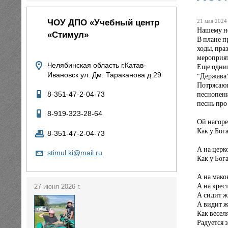
ЧОУ ДПО «Учебный центр
21 мая 2024 
Нашему не
«Стимул»
В плане п
ходы, пра
мероприят
Челябинская область г.Катав-
Еще одним
"Держава
Ивановск ул. Дм. Тараканова д.29
Потрясающ
песнопени
8-351-47-2-04-73
песнь про
8-919-323-28-64
Ой нагоре
Как у Бога
8-351-47-2-04-73
А на церко
stimul.ki@mail.ru
Как у Бо
А на маков
А на крес
27 июня 2026 г.
А сидит ж
А видит же
Как веселя
Радуется 