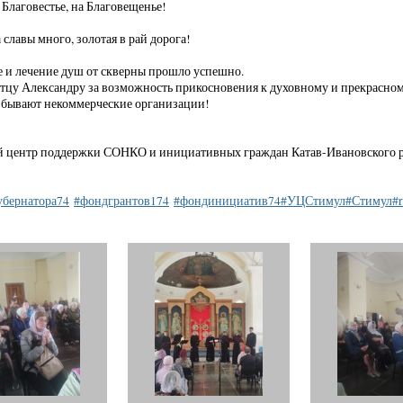
 Благовестье, на Благовещенье!
 славы много, золотая в рай дорога!
и лечение душ от скверны прошло успешно.
тцу Александру за возможность прикосновения к духовному и прекрасном
 бывают некоммерческие организации!
 центр поддержки СОНКО и инициативных граждан Катав-Ивановского рай
убернатора74
#фондгрантов174
#фондинициатив74
#УЦСтимул
#Стимул
#r