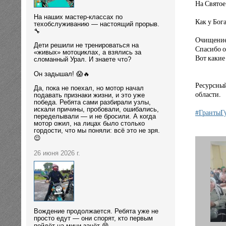
На Святое
На наших мастер-классах по
Как у Бога
техобслуживанию — настоящий прорыв.
🔧
Очищение 
Дети решили не тренироваться на
Спасибо о
«живых» мотоциклах, а взялись за
Вот какие
сломанный Урал. И знаете что?
Он задышал! 😱🔥
Ресурсный
Да, пока не поехал, но мотор начал
области.
подавать признаки жизни, и это уже
победа. Ребята сами разбирали узлы,
искали причины, пробовали, ошибались,
#ГрантыГ
переделывали — и не бросили. А когда
мотор ожил, на лицах было столько
гордости, что мы поняли: всё это не зря.
😌
26 июня 2026 г.
Вождение продолжается. Ребята уже не
просто едут — они спорят, кто первым