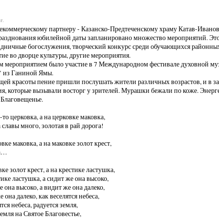
г.
коммерческому партнеру - Казанско-Предтеченскому храму Катав-Ивановс
разднования юбилейной даты запланировано множество мероприятий. Это 
здничные богослужения, творческий конкурс среди обучающихся районных
ие во дворце культуры, другие мероприятия.
 мероприятием было участие в 7 Международном фестивале духовной му
" из Ганиной Ямы.
ей красоты пение пришли послушать жители различных возрастов, и в за
я, которые вызывали восторг у зрителей. Мурашки бежали по коже. Энергет
 Благовещенье.
-то церковка, а на церковке маковка,
 славы много, золотая в рай дорога!
вке маковка, а на маковке золот крест,
га…
ке золот крест, а на крестике ластушка,
тике ластушка, а сидит же она высоко,
е она высоко, а видит же она далеко,
 она далеко, как веселятся небеса,
тся небеса, радуется земля,
земля на Святое Благовестье,