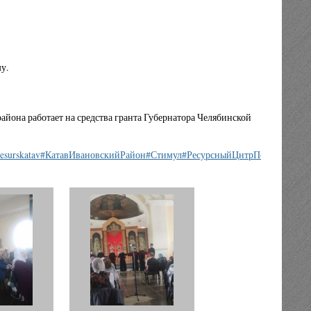
у.
она работает на средства гранта Губернатора Челябинской
esurskatav
#КатавИвановскийРайон
#Стимул
#РесурсныйЦнтрПоддержкиС