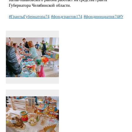
Губернатора Челябинской области.
#ГрантыГубернатора74
#фондгрантов174
#фондинициатив74
#УЦСт