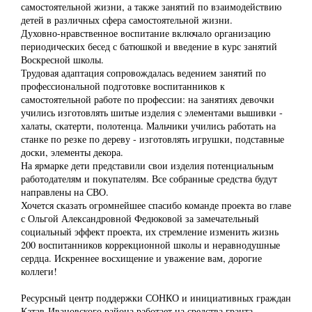
самостоятельной жизни, а также занятий по взаимодействию
детей в различных сфера самостоятельной жизни.
Духовно-нравственное воспитание включало организацию
периодических бесед с батюшкой и введение в курс занятий
Воскресной школы.
Трудовая адаптация сопровождалась ведением занятий по
профессиональной подготовке воспитанников к
самостоятельной работе по профессии: на занятиях девочки
учились изготовлять шитые изделия с элементами вышивки -
халаты, скатерти, полотенца. Мальчики учились работать на
станке по резке по дереву - изготовлять игрушки, подставные
доски, элементы декора.
На ярмарке дети представили свои изделия потенциальным
работодателям и покупателям. Все собранные средства будут
направлены на СВО.
Хочется сказать огромнейшее спасибо команде проекта во главе
с Ольгой Александровной Федюковой за замечательный
социальный эффект проекта, их стремление изменить жизнь
200 воспитанников коррекционной школы и неравнодушные
сердца. Искреннее восхищение и уважение вам, дорогие
коллеги!
Ресурсный центр поддержки СОНКО и инициативных граждан
Катав-Ивановского района работает на средства гранта