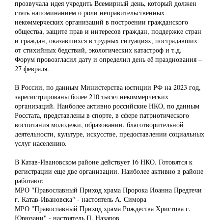
прозвучала идея учредить Всемирный день, который должен
стать напоминанием о роли неправительственных
некоммерческих организаций в построении гражданского
общества, защите прав и интересов граждан, поддержке стран
и граждан, оказавшихся в трудных ситуациях, пострадавших
от стихийных бедствий, экологических катастроф и т.д.
Форум провозгласил дату и определил день её празднования –
27 февраля.
В России, по данным Министерства юстиции РФ на 2023 год,
зарегистрированы более 210 тысяч некоммерческих
организаций. Наиболее активно российские НКО, по данным
Росстата, представлены в спорте, в сфере патриотического
воспитания молодежи, образовании, благотворительной
деятельности, культуре, искусстве, предоставлении социальных
услуг населению.
В Катав-Ивановском районе действует 16 НКО. Готовятся к
регистрации еще две организации. Наиболее активно в районе
работают:
МРО "Православный Приход храма Пророка Иоанна Предтечи
г. Катав-Ивановска" - настоятель А. Симора
МРО "Православный Приход храма Рождества Христова г.
Юрюзани" - настоятель П. Назаров