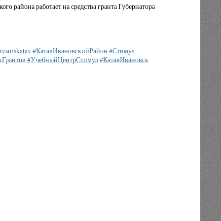
о района работает на средства гранта Губернатора
resurskatav
#КатавИвановскийРайон
#Стимул
хГрантов
#УчебныйЦентрСтимул
#КатавИвановск