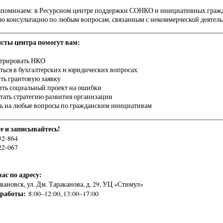
апоминаем: в Ресурсном центре поддержки СОНКО и инициативных гражда
ю консультацию по любым вопросам, связанным с некоммерческой деятель
сты центра помогут вам:
стрировать НКО
ться в бухгалтерских и юридических вопросах
ь грантовую заявку
ить социальный проект на ошибки
тать стратегию развития организации
ь на любые вопросы по гражданским инициативам
е и записывайтесь!
32-864
22-067
ас по адресу:
Ивановск, ул. Дм. Тараканова, д. 29, УЦ «Стимул»
работы:
8:00–12:00, 13:00–17:00