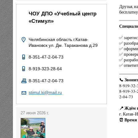
Друзья, н
бесплатну
ЧОУ ДПО «Учебный центр
«Стимул»
Специали
✅ зареги
Челябинская область г.Катав-
✅ разобра
Ивановск ул. Дм. Тараканова д.29
✅ оформит
✅ провер
8-351-47-2-04-73
✅ разрабо
✅ ответит
8-919-323-28-64
📞 Звонит
8-351-47-2-04-73
8-919-32-
8-919-33-
stimul.ki@mail.ru
2-04-73
📍 Ждём в
27 июня 2026 г.
г. Катав-
⏰ Время 