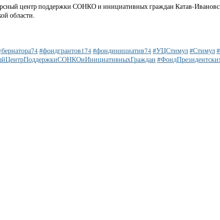
рсный центр поддержки СОНКО и инициативных граждан Катав-Ивановског
ой области.
убернатора74
#фондгрантов174
#фондинициатив74
#УЦСтимул
#Стимул
#
ныйЦентрПоддержкиСОНКОиИнициативныхГраждан
#ФондПрезидентски