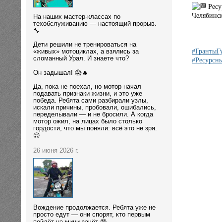
Ресу
Челябинск
На наших мастер-классах по
техобслуживанию — настоящий прорыв.
🔧
Дети решили не тренироваться на
#ГрантыГ
«живых» мотоциклах, а взялись за
сломанный Урал. И знаете что?
#Ресурс
Он задышал! 😱🔥
Да, пока не поехал, но мотор начал
подавать признаки жизни, и это уже
победа. Ребята сами разбирали узлы,
искали причины, пробовали, ошибались,
переделывали — и не бросили. А когда
мотор ожил, на лицах было столько
гордости, что мы поняли: всё это не зря.
😌
26 июня 2026 г.
Вождение продолжается. Ребята уже не
просто едут — они спорят, кто первым