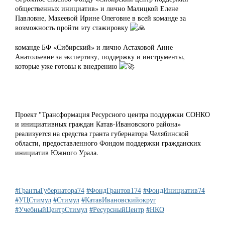
общественных инициатив» и лично Малицкой Елене
Павловне, Макеевой Ирине Олеговне в всей команде за
возможность пройти эту стажировку
команде БФ «Сибирский» и лично Астаховой Анне
Анатольевне за экспертизу, поддержку и инструменты,
которые уже готовы к внедрению
Проект "Трансформация Ресурсного центра поддержки СОНКО
и инициативных граждан Катав-Ивановского района»
реализуется на средства гранта губернатора Челябинской
области, предоставленного Фондом поддержки гражданских
инициатив Южного Урала.
#ГрантыГубернатора74
#ФондГрантов174
#ФондИнициатив74
#УЦСтимул
#Стимул
#КатавИвановскийокруг
#УчебныйЦентрСтимул
#РесурсныйЦентр
#НКО