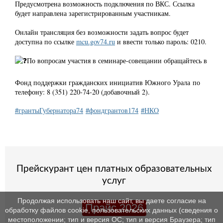
Предусмотрена возможность подключения по ВКС. Ссылка
будет направлена зарегистрированным участникам.
Онлайн трансляция без возможности задать вопрос будет
доступна по ссылке
mcu.gov74.ru
и ввести только пароль: 0210.
По вопросам участия в семинаре-совещании обращайтесь в
Фонд поддержки гражданских инициатив Южного Урала по
телефону: 8 (351) 220-74-20 (добавочный 2).
#грантыГубернатора74
#фондгрантов174
#НКО
Прейскурант цен платных образовательных
услуг
Продолжая использовать наш сайт, вы даете согласие на
Прайс 2026
обработку файлов cookie, пользовательских данных (сведения о
местоположении; тип и версия ОС; тип и версия Браузера; тип