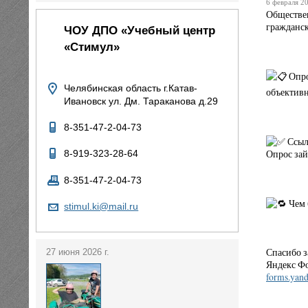
6 февраля 20
Обществен
гражданск
ЧОУ ДПО «Учебный центр
«Стимул»
Опро
Челябинская область г.Катав-
объективн
Ивановск ул. Дм. Тараканова д.29
8-351-47-2-04-73
Ссыл
Опрос зай
8-919-323-28-64
8-351-47-2-04-73
Чем 
stimul.ki@mail.ru
Спасибо з
27 июня 2026 г.
Яндекс Ф
forms.yand