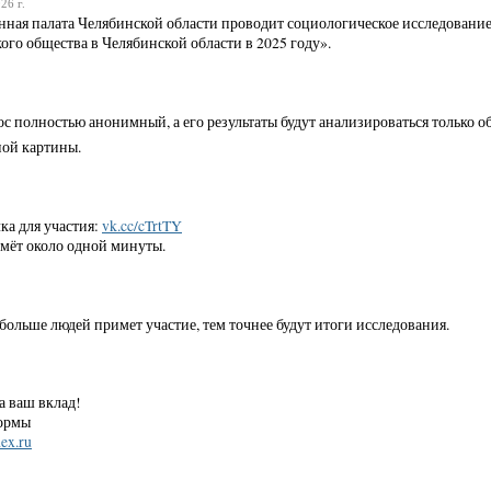
26 г.
ная палата Челябинской области проводит социологическое исследование
ого общества в Челябинской области в 2025 году».
с полностью анонимный, а его результаты будут анализироваться только 
ой картины.
ка для участия:
vk.cc/cTrtTY
мёт около одной минуты.
больше людей примет участие, тем точнее будут итоги исследования.
а ваш вклад!
ормы
ex.ru