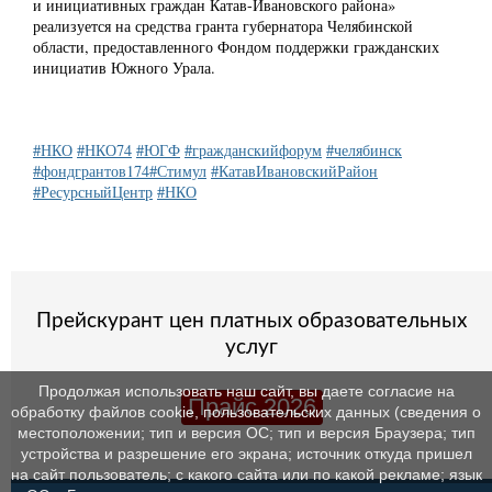
и инициативных граждан Катав-Ивановского района»
реализуется на средства гранта губернатора Челябинской
области, предоставленного Фондом поддержки гражданских
инициатив Южного Урала.
#НКО
#НКО74
#ЮГФ
#гражданскийфорум
#челябинск
#фондгрантов174
#Стимул
#КатавИвановскийРайон
#РесурсныйЦентр
#НКО
Прейскурант цен платных образовательных
услуг
Продолжая использовать наш сайт, вы даете согласие на
Прайс 2026
обработку файлов cookie, пользовательских данных (сведения о
местоположении; тип и версия ОС; тип и версия Браузера; тип
устройства и разрешение его экрана; источник откуда пришел
на сайт пользователь; с какого сайта или по какой рекламе; язык