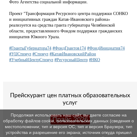
Фото Агентства социальной информации.
Проект "Трансформация Ресурсного центра поддержки СОНКО
и инициативных граждан Катав-Ивановского района»
реализуется на средства гранта губернатора Челябинской
области, предоставленного Фондом поддержки гражданских
инициатив Южного Урала.
#ГрантыГубернатора74
#ФондГрантов174
#ФондИнициатив74
#УЦСтимул
#Стимул
#КатавИвановскийРайон
#УчебныйЦентрСтимул
#РесурсныйЦентр
#НКО
Прейскурант цен платных образовательных
услуг
Продолжая использовать наш сайт, вы даете согласие на
Прайс 2026
обработку файлов cookie, пользовательских данных (сведения о
местоположении; тип и версия ОС; тип и версия Браузера; тип
устройства и разрешение его экрана; источник откуда пришел