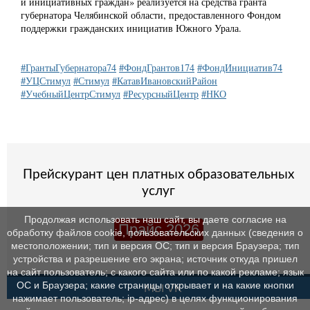
и инициативных граждан» реализуется на средства гранта
губернатора Челябинской области, предоставленного Фондом
поддержки гражданских инициатив Южного Урала.
#ГрантыГубернатора74
#ФондГрантов174
#ФондИнициатив74
#УЦСтимул
#Стимул
#КатавИвановскийРайон
#УчебныйЦентрСтимул
#РесурсныйЦентр
#НКО
Прейскурант цен платных образовательных
услуг
Продолжая использовать наш сайт, вы даете согласие на
Прайс 2026
обработку файлов cookie, пользовательских данных (сведения о
местоположении; тип и версия ОС; тип и версия Браузера; тип
устройства и разрешение его экрана; источник откуда пришел
на сайт пользователь; с какого сайта или по какой рекламе; язык
ОС и Браузера; какие страницы открывает и на какие кнопки
МЫ VK
нажимает пользователь; ip-адрес) в целях функционирования