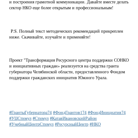
и построения грамотной коммуникации. Давайте вместе делать
сектор НКО еще более открытым и профессиональным!
P.S. Полный текст методических рекомендаций прикреплен
ниже. Скачивайте, изучайте и применяйте!
Проект "Трансформация Ресурсного центра поддержки СОНКО
и инициативных граждан» реализуется на средства гранта
губернатора Челябинской области, предоставленного Фондом
поддержки гражданских инициатив Южного Урала.
#ГрантыГубернатора74
#ФондГрантов174
#ФондИнициатив74
#УЦСтимул
#Стимул
#КатавИвановскийРайон
#УчебныйЦентрСтимул
#РесурсныйЦентр
#НКО