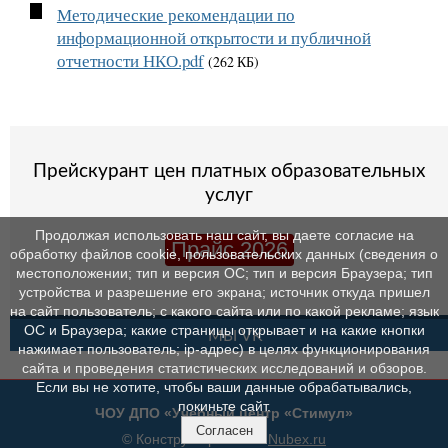
Методические рекомендации по
информационной открытости и публичной
отчетности НКО.pdf
(262 КБ)
Прейскурант цен платных образовательных
услуг
Продолжая использовать наш сайт, вы даете согласие на
Прайс 2026
обработку файлов cookie, пользовательских данных (сведения о
местоположении; тип и версия ОС; тип и версия Браузера; тип
устройства и разрешение его экрана; источник откуда пришел
на сайт пользователь; с какого сайта или по какой рекламе; язык
ОС и Браузера; какие страницы открывает и на какие кнопки
МЫ VK
нажимает пользователь; ip-адрес) в целях функционирования
сайта и проведения статистических исследований и обзоров.
Если вы не хотите, чтобы ваши данные обрабатывались,
покиньте сайт.
ЧОУ ДПО «Учебный центр «Стимул»
Согласен
© Конструктор сайтов
Nubex.ru