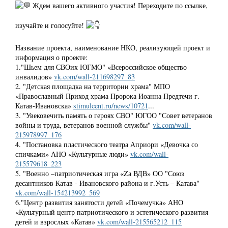
Ждем вашего активного участия! Переходите по ссылке,
изучайте и голосуйте!
Название проекта, наименование НКО, реализующей проект и
информация о проекте:
1."Шьем для СВОих ЮГМО" «Всероссийское общество
инвалидов»
vk.com/wall-211698297_83
2. "Детская площадка на территории храма" МПО
«Православный Приход храма Пророка Иоанна Предтечи г.
Катав-Ивановска»
stimulcent.ru/news/10721
...
3. "Увековечить память о героях СВО" ЮГОО "Совет ветеранов
войны и труда, ветеранов военной службы"
vk.com/wall-
215978997_176
4. "Постановка пластического театра Априори «Девочка со
спичками» АНО «Культурные люди»
vk.com/wall-
215579618_223
5. "Военно –патриотическая игра «Zа ВДВ» ОО "Союз
десантников Катав - Ивановского района и г.Усть – Катава"
vk.com/wall-154213992_569
6."Центр развития занятости детей «Почемучка» АНО
«Культурный центр патриотического и эстетического развития
детей и взрослых «Катав»
vk.com/wall-215565212_115