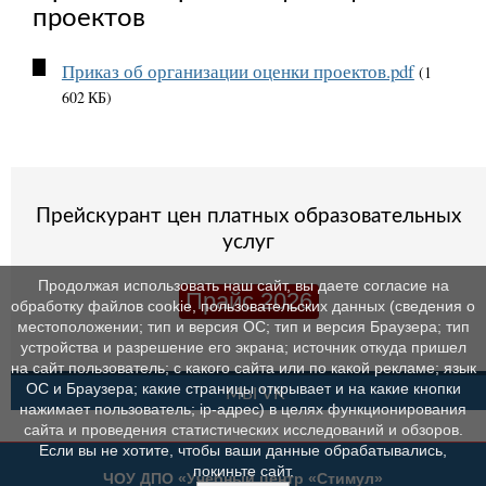
проектов
Приказ об организации оценки проектов.pdf
(1
602 КБ)
Прейскурант цен платных образовательных
услуг
Продолжая использовать наш сайт, вы даете согласие на
Прайс 2026
обработку файлов cookie, пользовательских данных (сведения о
местоположении; тип и версия ОС; тип и версия Браузера; тип
устройства и разрешение его экрана; источник откуда пришел
на сайт пользователь; с какого сайта или по какой рекламе; язык
ОС и Браузера; какие страницы открывает и на какие кнопки
МЫ VK
нажимает пользователь; ip-адрес) в целях функционирования
сайта и проведения статистических исследований и обзоров.
Если вы не хотите, чтобы ваши данные обрабатывались,
покиньте сайт.
ЧОУ ДПО «Учебный центр «Стимул»